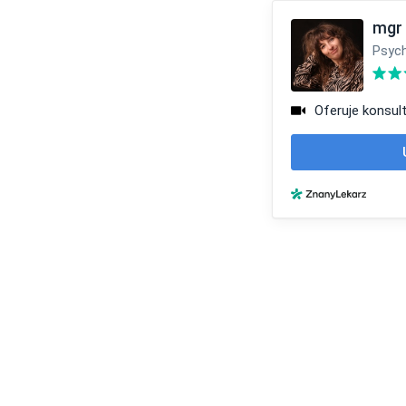
mgr 
Psyc
Oferuje konsult