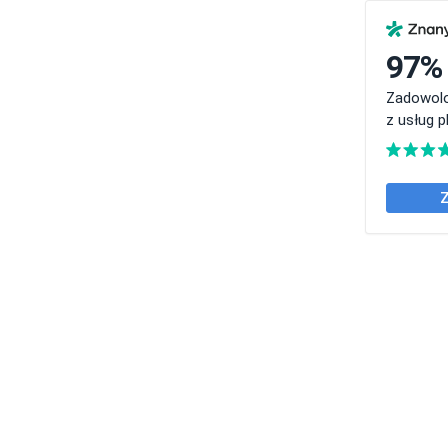
97%
Zadowolo
z usług p
Z