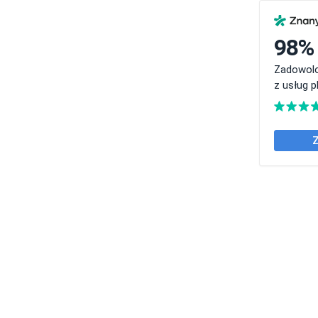
98%
Zadowolo
z usług p
Z